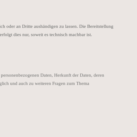
ich oder an Dritte aushändigen zu lassen. Die Bereitstellung
folgt dies nur, soweit es technisch machbar ist.
n personenbezogenen Daten, Herkunft der Daten, deren
üglich und auch zu weiteren Fragen zum Thema
Website eine SSL-bzw. TLS-Verschlüsselung. Damit sind Daten, die
e Ihres Browsers und am Schloss-Symbol in der Browserzeile.