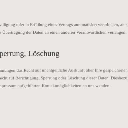
illigung oder in Erfüllung eines Vertrags automatisiert verarbeiten, an s
e Übertragung der Daten an einen anderen Verantwortlichen verlangen, er
Sperrung, Löschung
mmungen das Recht auf unentgeltliche Auskunft über Ihre gespeicherte
echt auf Berichtigung, Sperrung oder Löschung dieser Daten. Diesbez
Impressum aufgeführten Kontaktmöglichkeiten an uns wenden.
cher Inhalte, die Sie an uns als Seitenbetreiber senden, nutzt unsere 
ie erkennen eine verschlüsselte Verbindung an der „https://“ Adresszeil